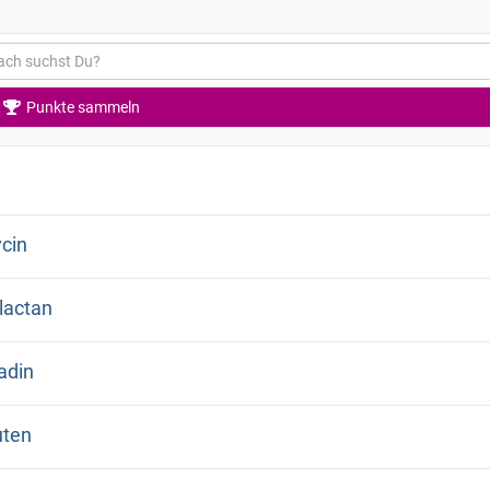
Punkte sammeln
ycin
lactan
iadin
uten