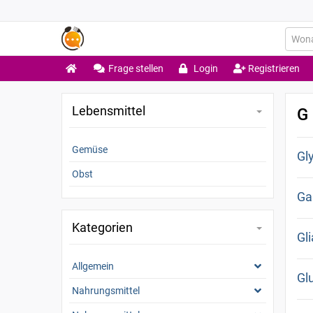
Frage stellen
Login
Registrieren
Lebensmittel
G
Gemüse
Gl
Obst
Ga
Kategorien
Gl
Allgemein
Gl
Nahrungsmittel