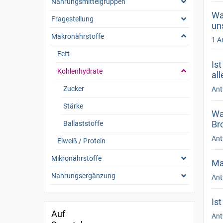
Nahrungsmittelgruppen
Wa
Fragestellung
un
Makronährstoffe
1 A
Fett
Is
Kohlenhydrate
al
Zucker
Ant
Stärke
Wa
Br
Ballaststoffe
Ant
Eiweiß / Protein
Mikronährstoffe
Ma
Nahrungsergänzung
Ant
Is
Auf
Ant