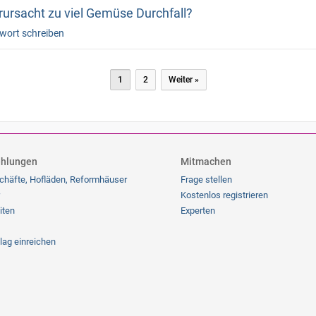
rursacht zu viel Gemüse Durchfall?
wort schreiben
gination
1
2
Weiter »
hlungen
Mitmachen
chäfte, Hofläden, Reformhäuser
Frage stellen
Kostenlos registrieren
iten
Experten
lag einreichen