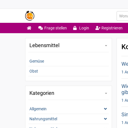
Frage stellen
Login
Registrieren
Lebensmittel
K
Gemüse
We
Obst
1 A
Wi
gi
Kategorien
1 A
Allgemein
Si
Nahrungsmittel
1 A