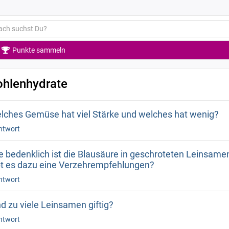
Punkte sammeln
ohlenhydrate
lches Gemüse hat viel Stärke und welches hat wenig?
ntwort
e bedenklich ist die Blausäure in geschroteten Leinsame
bt es dazu eine Verzehrempfehlungen?
ntwort
nd zu viele Leinsamen giftig?
ntwort