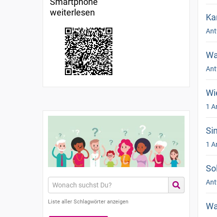
Smartphone
weiterlesen
Ka
Ant
Wa
Ant
Wi
1 A
Si
1 A
So
Ant
Liste aller Schlagwörter anzeigen
Wa