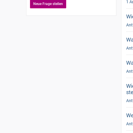
1 A
Neue Frage stellen
Wi
Ant
Wa
Ant
Wa
Ant
Wi
st
Ant
We
Ant