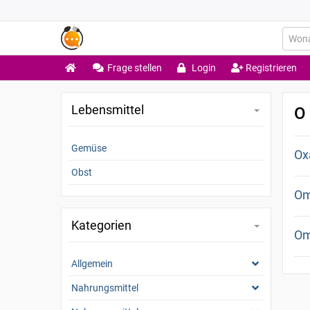
Frage stellen
Login
Registrieren
Lebensmittel
O
Gemüse
Ox
Obst
Om
Kategorien
Om
Allgemein
Nahrungsmittel