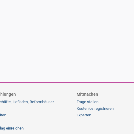
hlungen
Mitmachen
chäfte, Hofläden, Reformhäuser
Frage stellen
Kostenlos registrieren
iten
Experten
lag einreichen