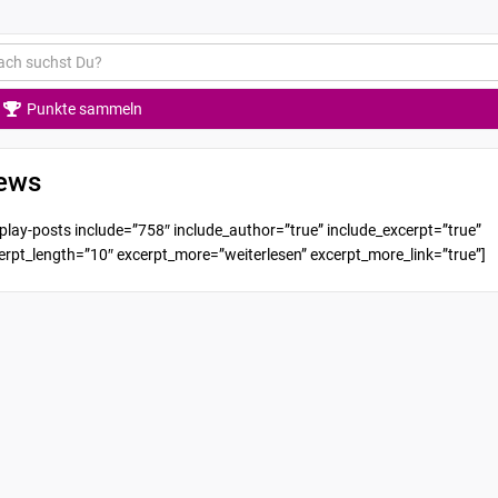
Punkte sammeln
ews
splay-posts include=”758″ include_author=”true” include_excerpt=”true”
erpt_length=”10″ excerpt_more=”weiterlesen” excerpt_more_link=”true”]