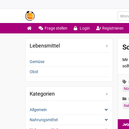
Frage stellen
Login
Registrieren
Lebensmittel
S
Mir
Gemüse
sol
Obst
Nü
Kategorien
Na
Allgemein
Nahrungsmittel
Jet