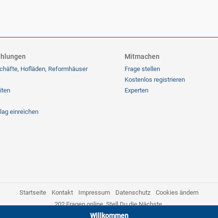
hlungen
Mitmachen
chäfte, Hofläden, Reformhäuser
Frage stellen
Kostenlos registrieren
iten
Experten
lag einreichen
Startseite
Kontakt
Impressum
Datenschutz
Cookies ändern
202
Fragen online. Stell Du die Nächste.
Willkommen
Alle Mitglieder haben heute 0 Punkte gesammelt