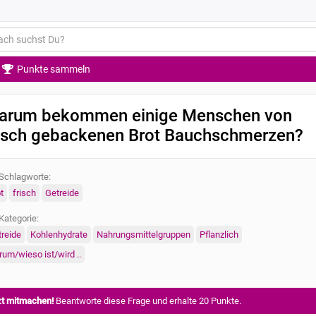
Punkte sammeln
arum bekommen einige Menschen von
risch gebackenen Brot Bauchschmerzen?
Schlagworte:
t
frisch
Getreide
Kategorie:
reide
Kohlenhydrate
Nahrungsmittelgruppen
Pflanzlich
um/wieso ist/wird ..
zt mitmachen!
Beantworte diese Frage und erhalte 20 Punkte.