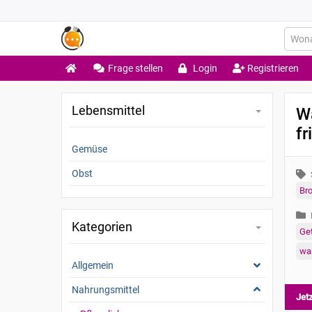
Frage stellen
Login
Registrieren
Lebensmittel
W
f
Gemüse
Obst
Bro
Kategorien
Get
war
Allgemein
Nahrungsmittel
Jet